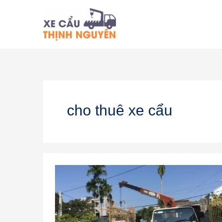
Nhảy
tới
nội
dung
cho thuê xe cẩu
Cho
thuê
xe
cẩu