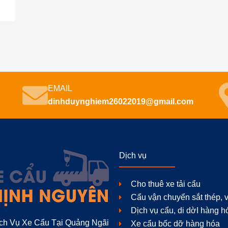
EMAIL
dinhduynghiem26022019@gmail.com
Dịch vụ
Cho thuê xe tải cẩu
Cẩu vận chuyển sắt thép, v
Dịch vụ cẩu, di dờI hàng h
ch Vụ Xe Cẩu Tại Quảng Ngãi
Xe cẩu bốc dỡ hàng hóa