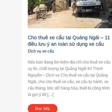
tại
Quảng
Ngãi
–
11
điều
Cho thuê xe cẩu tại Quảng Ngãi – 11
lưu
điều lưu ý an toàn sử dụng xe cẩu
ý
Dịch vụ xe cẩu
an
toàn
Nếu bạn đang tìm kiếm địa chỉ cho thuê xe cẩu
sử
uy tín, chất lượng tại Quảng Ngãi thì Thịnh
dụng
Nguyên – Dịch vụ Cho thuê xe cẩu tại Quảng
xe
Ngãi, cho cho thuê xe cẩu, xe cẩu tự hành, xe
cẩu
cẩu thùng, bốc dỡ hàng hóa, thiết bị công trình
là gợi ý tốt […]
Đọc tiếp