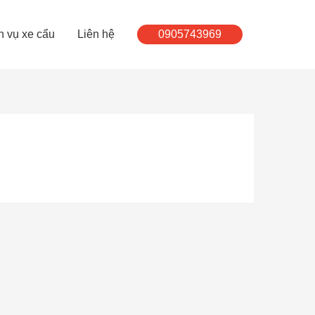
h vụ xe cẩu
Liên hệ
0905743969