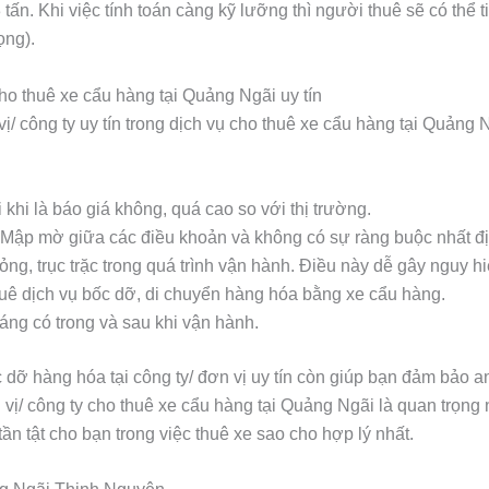
 3 tấn. Khi việc tính toán càng kỹ lưỡng thì người thuê sẽ có thể
ọng).
ho thuê xe cẩu hàng tại Quảng Ngãi uy tín
vị/ công ty uy tín trong dịch vụ cho thuê xe cẩu hàng tại Quảng
khi là báo giá không, quá cao so với thị trường.
Mập mờ giữa các điều khoản và không có sự ràng buộc nhất đị
ng, trục trặc trong quá trình vận hành. Điều này dễ gây nguy h
uê dịch vụ bốc dỡ, di chuyển hàng hóa bằng xe cẩu hàng.
áng có trong và sau khi vận hành.
c dỡ hàng hóa tại công ty/ đơn vị uy tín còn giúp bạn đảm bảo an
n vị/ công ty cho thuê xe cẩu hàng tại Quảng Ngãi là quan trọng 
tần tật cho bạn trong việc thuê xe sao cho hợp lý nhất.