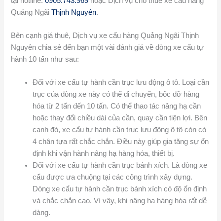
tại hotline:
0905.743.969
hoặc Dịch vụ cho thuê xe cẩu hàng
Quảng Ngãi
Thịnh Nguyên
.
Bên cạnh giá thuê, Dịch vụ xe cẩu hàng Quảng Ngãi Thịnh
Nguyên chia sẻ đến bạn một vài đánh giá về dòng xe cẩu tự
hành 10 tấn như sau:
Đối với xe cẩu tự hành cần trục lưu động ô tô. Loại cần
trục của dòng xe này có thể di chuyển, bốc dỡ hàng
hóa từ 2 tấn đến 10 tấn. Có thể thao tác nâng hạ cần
hoặc thay đổi chiều dài của cần, quay cần tiện lợi. Bên
cạnh đó, xe cẩu tự hành cần trục lưu động ô tô còn có
4 chân tựa rất chắc chắn. Điều này giúp gia tăng sự ổn
định khi vận hành nâng hạ hàng hóa, thiết bị.
Đối với xe cẩu tự hành cần trục bánh xích. Là dòng xe
cẩu được ưa chuộng tại các công trình xây dựng.
Dòng xe cẩu tự hành cần trục bánh xích có độ ổn định
và chắc chắn cao. Vì vậy, khi nâng hạ hàng hóa rất dễ
dàng.