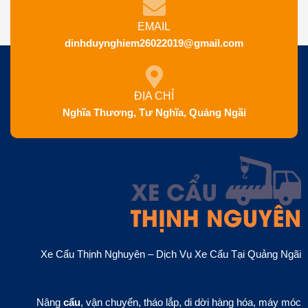
EMAIL
dinhduynghiem26022019@gmail.com
ĐỊA CHỈ
Nghĩa Thương, Tư Nghĩa, Quảng Ngãi
Xe Cẩu Thịnh Nghuyên – Dịch Vụ Xe Cẩu Tại Quảng Ngãi
Nâng
cẩu
, vận chuyển, tháo lắp, di dời hàng hóa, máy móc