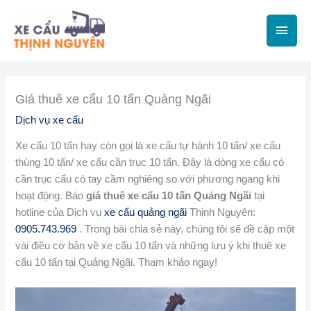
Nhảy
Men
tới
chính
nội
dung
Giá thuê xe cẩu 10 tấn Quảng Ngãi
Dịch vụ xe cẩu
Xe cẩu 10 tấn hay còn gọi là xe cẩu tự hành 10 tấn/ xe cẩu
thùng 10 tấn/ xe cẩu cần trục 10 tấn. Đây là dòng xe cẩu có
cần trục cẩu có tay cầm nghiêng so với phương ngang khi
hoạt động. Báo
giá thuê xe cẩu 10 tấn Quảng Ngãi
tại
hotline của Dịch vụ
xe cẩu quảng ngãi
Thịnh Nguyên:
0905.743.969
. Trong bài chia sẻ này, chúng tôi sẽ đề cập một
vài điều cơ bản về xe cẩu 10 tấn và những lưu ý khi thuê xe
cẩu 10 tấn tại Quảng Ngãi. Tham khảo ngay!